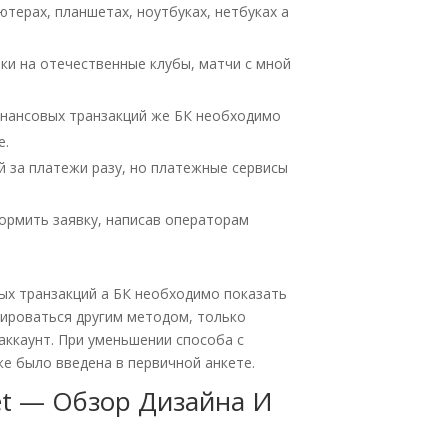
терах, планшетах, ноутбуках, нетбуках а
ки на отечественные клубы, матчи с мной
инансовых транзакций же БК необходимо
е.
й за платежи разу, но платежные сервисы
ормить заявку, написав операторам
ых транзакций а БК необходимо показать
рироваться другим методом, только
аккаунт. При уменьшении способа с
е было введена в первичной анкете.
t — Обзор Дизайна И