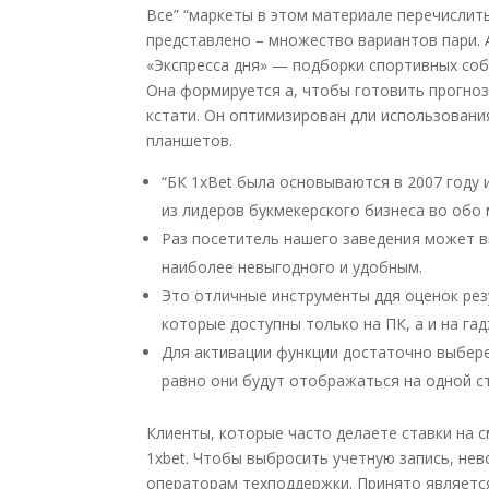
Все” “маркеты в этом материале перечисли
представлено – множество вариантов пари. 
«Экспресса дня» — подборки спортивных собы
Она формируется а, чтобы готовить прогно
кстати. Он оптимизирован дли использовани
планшетов.
“БК 1xBet была основываются в 2007 году
из лидеров букмекерского бизнеса во обо 
Раз посетитель нашего заведения может в
наиболее невыгодного и удобным.
Это отличные инструменты ддя оценок рез
которые доступны только на ПК, а и на гад
Для активации функции достаточно выбер
равно они будут отображаться на одной с
Клиенты, которые часто делаете ставки на 
1xbet. Чтобы выбросить учетную запись, не
операторам техподдержки. Принято является 