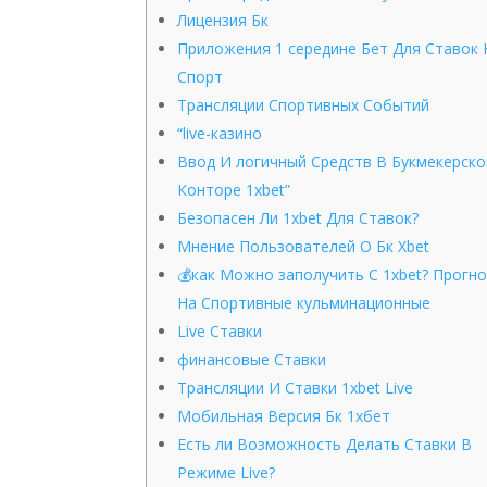
Лицензия Бк
Приложения 1 середине Бет Для Ставок 
Спорт
Трансляции Спортивных Событий
“live-казино
Ввод И логичный Средств В Букмекерско
Конторе 1xbet”
Безопасен Ли 1xbet Для Ставок?
Мнение Пользователей О Бк Xbet
💰как Можно заполучить С 1xbet? Прогн
На Спортивные кульминационные
Live Ставки
финансовые Ставки
Трансляции И Ставки 1xbet Live
Мобильная Версия Бк 1хбет
Есть ли Возможность Делать Ставки В
Режиме Live?