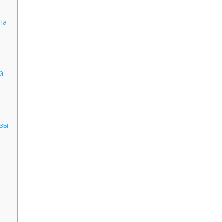
На
й
озы