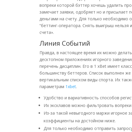
вопреки которой бэттер хочешь удалить пр
замечает заявки, одобряет но и присылает 
деньгами на счету. Для только необходимо 
“беттинг-оператора. Снять выигрыш нельзя 
счета».
Линия Событий
Правда, в настоящее время их можно делат
десктопном приложениях игорного заведения
перечень дисциплин. Его в 1 xBet имеет кла
большинству беттеров. Список выполнен же
вертикальным списком виды спорта. Их так
параметрам
1xbet
.
Удобство и вариативность способов регис
Их эксклавов можно фильтровать вопреки
Из-за такой невыгодного маржи игорное 
коэффициенты на достойном ниже.
Для только необходимо отправить запросу