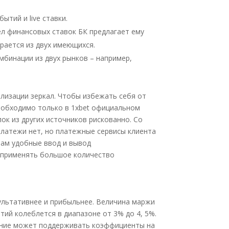
ытий и live ставки.
ел финансовых ставок БК предлагает ему
рается из двух имеющихся.
бинации из двух рынков – например,
ализации зеркал. Чтобы избежать себя от
еобходимо только в 1xbet официальном
ок из других источников рискованно. Со
платежи нет, но платежные сервисы клиента
там удобные ввод и вывод
 применять большое количество
ультативнее и прибыльнее. Величина маржи
тий колеблется в диапазоне от 3% до 4, 5%.
ение может поддерживать коэффициенты на