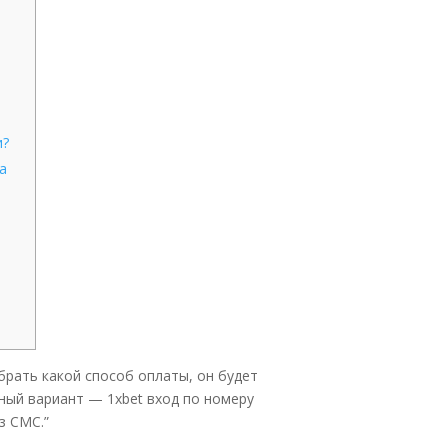
и?
а
рать какой способ оплаты, он будет
ный вариант — 1xbet вход по номеру
з СМС.”