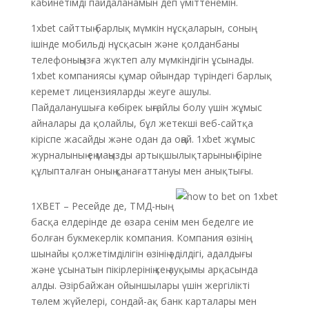
кабинетімді пайдаланамын деп үміттенемін.
1xbet сайттың барлық мүмкін нұсқаларын, соның
ішінде мобильді нұсқасын және қолданбаны
телефоныңызға жүктеп алу мүмкіндігін ұсынады.
1xbet компаниясы құмар ойындар түріндегі барлық
керемет лицензияларды жеуге ашулы.
Пайдаланушыға көбірек ыңғайлы болу үшін жұмыс
айналары да қолайлы, бұл жетекші веб-сайтқа
кіріспе жасайды және одан да оңай. 1xbet жұмыс
журналының ең маңызды артықшылықтарының біріне
құлыпталған оның қанағаттануы мен анықтығы.
1XBET – Ресейде де, ТМД-ның
басқа елдерінде де өзара сенім мен беделге ие
болған букмекерлік компания. Компания өзінің
шынайы қолжетімділігін өзінің әділдігі, адалдығы
және ұсынатын пікірлерінің кең ауқымы арқасында
алды. Әзірбайжан ойыншылары үшін жергілікті
төлем жүйелері, сондай-ақ банк карталары мен