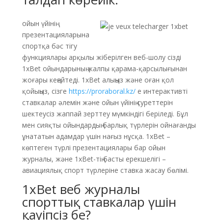
ойын үйінің
презентацияларына
спортқа бәс тігу
функциялары арқылы жіберілген веб-шолу сізді
1xBet ойындарының жалпы қарама-қарсылығынан
жоғары кеңейтеді. 1xBet алыңыз және оған қол
қойыңыз, сізге
https://proraboral.kz/
е интерактивті
ставкалар әлемін және ойын үйінің суреттерін
шектеусіз жаппай зерттеу мүмкіндігі беріледі. Бұл
мен сияқты ойындардың барлық түрлерін ойнағанды ​​
ұнататын адамдар үшін нағыз нұсқа. 1xBet –
көптеген түрлі презентациялары бар ойын
журналы, және 1xBet-тің басты ерекшелігі –
авиациялық спорт түрлеріне ставка жасау бөлімі.
1xBet веб журналы
спорттық ставкалар үшін
қауіпсіз бе?