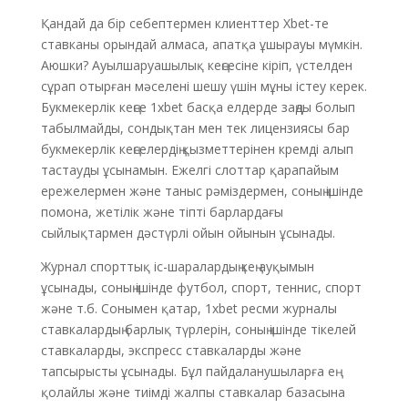
Қандай да бір себептермен клиенттер Xbet-те
ставканы орындай алмаса, апатқа ұшырауы мүмкін.
Аюшки? Ауылшаруашылық кеңсесіне кіріп, үстелден
сұрап отырған мәселені шешу үшін мұны істеу керек.
Букмекерлік кеңсе 1xbet басқа елдерде заңды болып
табылмайды, сондықтан мен тек лицензиясы бар
букмекерлік кеңселердің қызметтерінен кремді алып
тастауды ұсынамын.
Ежелгі слоттар қарапайым
ережелермен және таныс рәміздермен, соның ішінде
помона, жетілік және тіпті барлардағы
сыйлықтармен дәстүрлі ойын ойынын ұсынады.
Журнал спорттық іс-шаралардың кең ауқымын
ұсынады, соның ішінде футбол, спорт, теннис, спорт
және т.б. Сонымен қатар, 1xbet ресми журналы
ставкалардың барлық түрлерін, соның ішінде тікелей
ставкаларды, экспресс ставкаларды және
тапсырысты ұсынады. Бұл пайдаланушыларға ең
қолайлы және тиімді жалпы ставкалар базасына