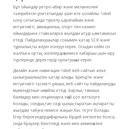
Бұл ойындар ретро-абир және меланхолия
тәжірибесін ұнататындар үшін өте қолайлы. 1xbet
қону сатысында тіркелу қарапайым және
интуитивті, авиациялық спорт пен казино
ойындарына ставкаларға жылдам өтуді қамтамасыз
етеді. Пайдаланушылар сонымен қатар SCR және
тұрғылықты жерін ескеруі керек. Осыдан кейін сіз
жалпыға ортақ желілердің немесе хабаршы үшін кіру
түрлерінде деректерді орнатуыңыз керек.
Дизайн және навигация 1xbet веб-сайтын жеке
қызығушылықпен қатар алады. Брендтік және
интуитивті түсінікті ұяшық веб-сайтты пайдалануды
мүмкіндігінше ыңғайлы етеді. Барлық тамаша
бөлімдер мен опцияларға оңай қол жеткізуге
болады, сондықтан сізді қызықтыратын ақпаратты
жылдам табуға немесе жақын бәс тігуге болады.
Егер берілгендердің барлығы бірдей енгізілген болса,
онда браузер бекітіледі және мен өзімнің жеке