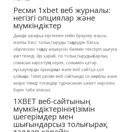
Ресми 1xbet веб журналы:
негізгі опциялар және
мүмкіндіктер
Дәмдік шкафқа кіргеннен кейін браузер жақсы
жалпы басс толықтыруды таңдаудан басқа,
«Бірлескен таңдау өлшеусіз» бөлімін тексеріп шығуға
үміттенеді. Әрі қарай, сіз толықтырудың барлық
сомасын көрсетуіңіз керек, сонымен қатар
нұсқауларды орындаңыз және веб-сайтқа қол
қойыңыз. 1xbet ресми веб-сайтында сіз ыңғайлы және
өзара тиімді тоғандар тұрғысынан қажет нәрсенің
бәрін таба аласыз.
1XBET веб-сайтының
мүмкіндіктерінің тізімін
шегерімдер мен
шығындарсыз толығырақ
талдап көрейік.