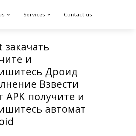
us
Services
Contact us
t закачать
чите и
ишитесь Дроид
лнение Взвести
т APK получите и
ишитесь автомат
oid