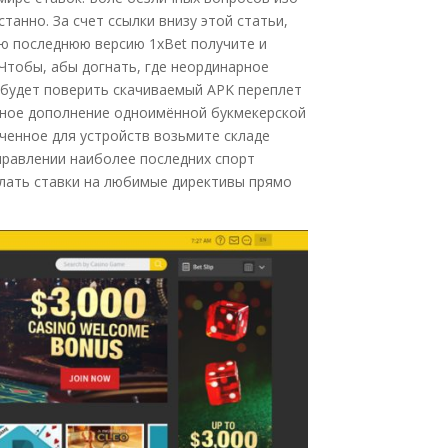
танно. За счет ссылки внизу этой статьи,
ю последнюю версию 1xBet получите и
Чтобы, абы догнать, где неординарное
– будет поверить скачиваемый APK переплет
жное дополнение одноимённой букмекерской
аченное для устройств возьмите складе
аправлении наиболее последних спорт
лать ставки на любимые директивы прямо