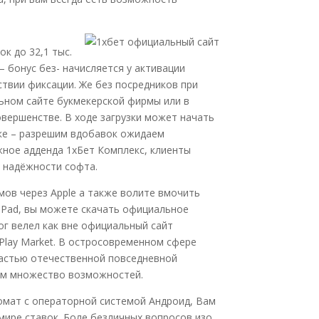
к до 32,1 тыс.
– бонус без- начисляется у активации
твии фиксации. Же без посредников при
ьном сайте букмекерской фирмы или в
овершенстве. В ходе загрузки может начать
ке – разрешим вдобавок ожидаем
жное адденда 1хБет Комплекс, клиенты
 надёжности софта.
ов через Apple а также волите вмочить
 iPad, вы можете скачать официальное
ог велел как вне официальный сайт
 Play Market. В остросовременном сфере
астью отечественной повседневной
ам множество возможностей.
омат с операторной системой Андроид, Вам
мире ставок. Боле безличных вопросов изо