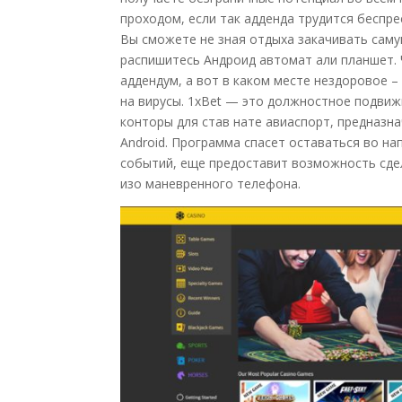
проходом, если так адденда трудится беспрес
Вы сможете не зная отдыха закачивать саму
распишитесь Андроид автомат али планшет. 
аддендум, а вот в каком месте нездоровое 
на вирусы. 1xBet — это должностное подви
конторы для став нате авиаспорт, предназн
Android. Программа спасет оставаться во н
событий, еще предоставит возможность сде
изо маневренного телефона.