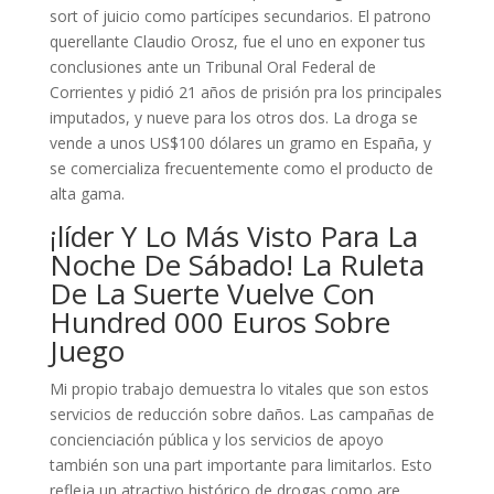
sort of juicio como partícipes secundarios. El patrono
querellante Claudio Orosz, fue el uno en exponer tus
conclusiones ante un Tribunal Oral Federal de
Corrientes y pidió 21 años de prisión pra los principales
imputados, y nueve para los otros dos. La droga se
vende a unos US$100 dólares un gramo en España, y
se comercializa frecuentemente como el producto de
alta gama.
¡líder Y Lo Más Visto Para La
Noche De Sábado! La Ruleta
De La Suerte Vuelve Con
Hundred 000 Euros Sobre
Juego
Mi propio trabajo demuestra lo vitales que son estos
servicios de reducción sobre daños. Las campañas de
concienciación pública y los servicios de apoyo
también son una part importante para limitarlos. Esto
refleja un atractivo histórico de drogas como are