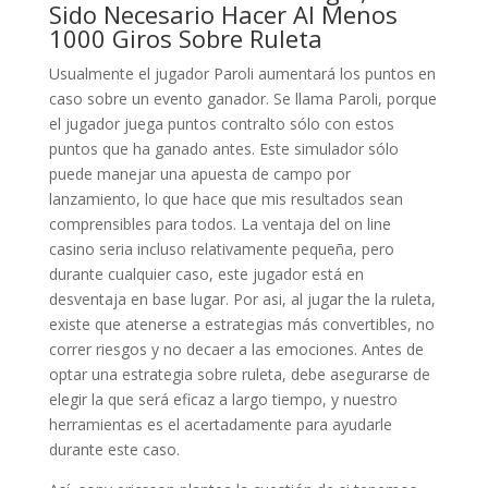
Sido Necesario Hacer Al Menos
1000 Giros Sobre Ruleta
Usualmente el jugador Paroli aumentará los puntos en
caso sobre un evento ganador. Se llama Paroli, porque
el jugador juega puntos contralto sólo con estos
puntos que ha ganado antes. Este simulador sólo
puede manejar una apuesta de campo por
lanzamiento, lo que hace que mis resultados sean
comprensibles para todos. La ventaja del on line
casino seria incluso relativamente pequeña, pero
durante cualquier caso, este jugador está en
desventaja en base lugar. Por asi, al jugar the la ruleta,
existe que atenerse a estrategias más convertibles, no
correr riesgos y no decaer a las emociones. Antes de
optar una estrategia sobre ruleta, debe asegurarse de
elegir la que será eficaz a largo tiempo, y nuestro
herramientas es el acertadamente para ayudarle
durante este caso.