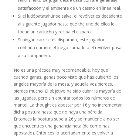
rendimiento de jugar desde casa con are generally
satisfacción y el ambiente de un casino en línea real.
Si el ludópatatahúr se salva, el revólver es decadente
al siguiente jugador hasta que the uno de ellos le
toque un cartucho y reciba el disparo.
Si ningún carrete es disparado, este jugador
continúa durante el juego sumado a el revólver pasa
a su compañero.
No es una práctica muy recomendable, hoy que
cuando ganas, ganas poco visto que has cubierto los
angeles mayoría de la mesa, y aquella vez pierdes,
pierdes mucho. El objetivo ha sido cubrir la mayoría de
las jugadas, pero sin apuntar todos los números de
mantel. La thought es apostar por 1€ y no incrementar
dicha postura hasta que no haya una pérdida.
Entonces la postura sube a 2€ y se mantiene a no ser
que encuentres una ganancia neta (de como has
apostado). Entonces lo acertadamente es volver a