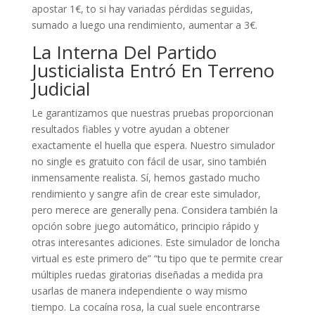
apostar 1€, to si hay variadas pérdidas seguidas,
sumado a luego una rendimiento, aumentar a 3€.
La Interna Del Partido
Justicialista Entró En Terreno
Judicial
Le garantizamos que nuestras pruebas proporcionan
resultados fiables y votre ayudan a obtener
exactamente el huella que espera. Nuestro simulador
no single es gratuito con fácil de usar, sino también
inmensamente realista. Sí, hemos gastado mucho
rendimiento y sangre afin de crear este simulador,
pero merece are generally pena. Considera también la
opción sobre juego automático, principio rápido y
otras interesantes adiciones. Este simulador de loncha
virtual es este primero de” “tu tipo que te permite crear
múltiples ruedas giratorias diseñadas a medida pra
usarlas de manera independiente o way mismo
tiempo. La cocaína rosa, la cual suele encontrarse