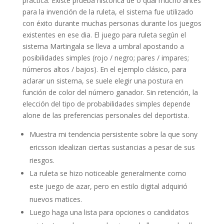
práctica. Existe prueba histórica de o qual mucho antes
para la invención de la ruleta, el sistema fue utilizado
con éxito durante muchas personas durante los juegos
existentes en ese dia. El juego para ruleta según el
sistema Martingala se lleva a umbral apostando a
posibilidades simples (rojo / negro; pares / impares;
números altos / bajos). En el ejemplo clásico, para
aclarar un sistema, se suele elegir una postura en
función de color del número ganador. Sin retención, la
elección del tipo de probabilidades simples depende
alone de las preferencias personales del deportista.
Muestra mi tendencia persistente sobre la que sony
ericsson idealizan ciertas sustancias a pesar de sus
riesgos.
La ruleta se hizo noticeable generalmente como
este juego de azar, pero en estilo digital adquirió
nuevos matices.
Luego haga una lista para opciones o candidatos