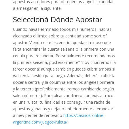
apuestas anteriores para obtener los angeles cantidad
a arriesgar en la siguiente.
Seleccioná Dónde Apostar
Cuando hayas eliminado todos mis números, habrás
alcanzado el límite sobre tu cantidad some sort of
apostar. Viendo este escenario, queda luminoso que
falta encaminar la cuarta seisena o la primera con una
cedula para recuperar. Personalmente recomendamos
la primera seisena, posteriormente” “hoy cubriremos la
tercer docena; aunque también puedes cubrir ambas si
va bien la sesión para juego. Además, deberás cubrir la
docena central y la columna entre los angeles primera
y la tercera (preferiblemente iremos cambiando según
salen números). Para alcanzar dinero con exista truco
en una ruleta, tu finalidad es conseguir una racha de
apuestas ganadas y dejarlo anteriormente a empezar
a new perder de renovado
https://casinos-online-
argentina.com/juegos/ruleta/
.