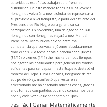
autoridades españolas trabajan para frenar su
distribución. De esta manera todas las y los jóvenes
rionegrinos volverán a new disfrutar de representar a
su provincia a nivel franquista, a partir del esfuerzo del
Presidencia de Río Negro para garantizar su
participación. En noviembre, una delegación de 360
rionegrinos con rionegrinas viajará a new Mar del
Parné para vivir mi nueva edición entre ma
competencia que convoca a jóvenes absolutamente
todo el país. «La fecha de viaje debería ser el jueves
(31/10) o viernes (1/11) the más tardar. Los tiempos
nos agotan las posibilidades para generar los fondos
suficientes para ser capaz ir hasta Esquel», destacó el
monitor del Depo. Lucía González, integrante delete
equipo de vóley, manifestó que «estar en el
seleccionado me ha enseñado muchas cosas, gracias
a los torneos compartidos pudimos conocernos de a
poco y cada vez evolucionar como equipo».
¿es Fácil Ganar Matemáticamente