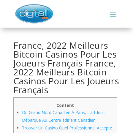
France, 2022 Meilleurs
Bitcoin Casinos Pour Les
Joueurs Français France,
2022 Meilleurs Bitcoin
Casinos Pour Les Joueurs
Français
Content
Du Grand Nord Canadien À Paris, L’art Inuit
Débarque Au Centre édifiant Canadien!
Trouver Un Casino Quel Professionnel Accepte