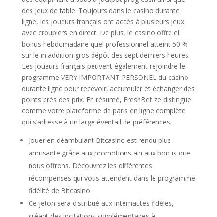
des jeux de table. Toujours dans le casino durante
ligne, les joueurs français ont accès à plusieurs jeux
avec croupiers en direct. De plus, le casino offre el
bonus hebdomadaire quel professionnel atteint 50 %
sur le in addition gros dépôt des sept derniers heures.
Les joueurs français peuvent également rejoindre le
programme VERY IMPORTANT PERSONEL du casino
durante ligne pour recevoir, accumuler et échanger des
points près des prix. En résumé, FreshBet ze distingue
comme votre plateforme de paris en ligne complète
qui s’adresse à un large éventail de préférences.
Jouer en déambulant Bitcasino est rendu plus
amusante grâce aux promotions ain aux bonus que
nous offrons. Découvrez les différentes
récompenses qui vous attendent dans le programme
fidélité de Bitcasino.
Ce jeton sera distribué aux internautes fidèles,
créant des incitations supplémentaires à