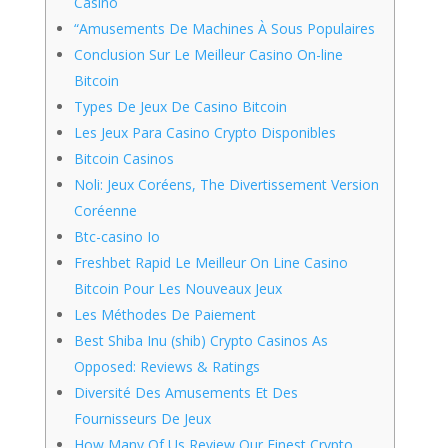
Casino
“Amusements De Machines À Sous Populaires
Conclusion Sur Le Meilleur Casino On-line
Bitcoin
Types De Jeux De Casino Bitcoin
Les Jeux Para Casino Crypto Disponibles
Bitcoin Casinos
Noli: Jeux Coréens, The Divertissement Version
Coréenne
Btc-casino Io
Freshbet Rapid Le Meilleur On Line Casino
Bitcoin Pour Les Nouveaux Jeux
Les Méthodes De Paiement
Best Shiba Inu (shib) Crypto Casinos As
Opposed: Reviews & Ratings
Diversité Des Amusements Et Des
Fournisseurs De Jeux
How Many Of Us Review Our Finest Crypto