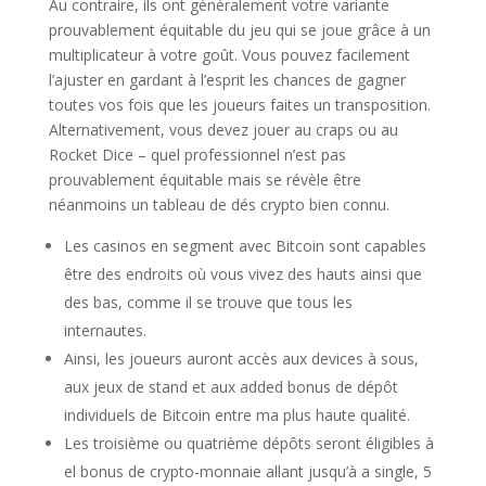
Au contraire, ils ont généralement votre variante
prouvablement équitable du jeu qui se joue grâce à un
multiplicateur à votre goût. Vous pouvez facilement
l’ajuster en gardant à l’esprit les chances de gagner
toutes vos fois que les joueurs faites un transposition.
Alternativement, vous devez jouer au craps ou au
Rocket Dice – quel professionnel n’est pas
prouvablement équitable mais se révèle être
néanmoins un tableau de dés crypto bien connu.
Les casinos en segment avec Bitcoin sont capables
être des endroits où vous vivez des hauts ainsi que
des bas, comme il se trouve que tous les
internautes.
Ainsi, les joueurs auront accès aux devices à sous,
aux jeux de stand et aux added bonus de dépôt
individuels de Bitcoin entre ma plus haute qualité.
Les troisième ou quatrième dépôts seront éligibles à
el bonus de crypto-monnaie allant jusqu’à a single, 5