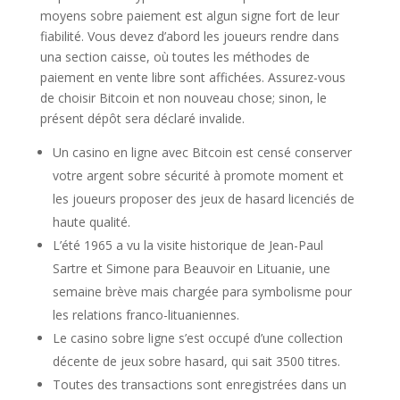
moyens sobre paiement est algun signe fort de leur
fiabilité. Vous devez d’abord les joueurs rendre dans
una section caisse, où toutes les méthodes de
paiement en vente libre sont affichées. Assurez-vous
de choisir Bitcoin et non nouveau chose; sinon, le
présent dépôt sera déclaré invalide.
Un casino en ligne avec Bitcoin est censé conserver
votre argent sobre sécurité à promote moment et
les joueurs proposer des jeux de hasard licenciés de
haute qualité.
L’été 1965 a vu la visite historique de Jean-Paul
Sartre et Simone para Beauvoir en Lituanie, une
semaine brève mais chargée para symbolisme pour
les relations franco-lituaniennes.
Le casino sobre ligne s’est occupé d’une collection
décente de jeux sobre hasard, qui sait 3500 titres.
Toutes des transactions sont enregistrées dans un