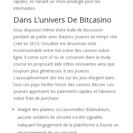
rapides, en faisant un choix privilégié pour les
internautes.
Dans L’univers De Bitcasino
Vous disposez même d’une bulle de discussion
pendant de parler avec d’autres joueurs en temps réel.
Créé en 2013, Cloudbet est désormais este
incontournable entre ma scène des casinos sobre
ligne. Il some sort of su se conserver dans la study
course en proposant kklk offres innovantes ainsi que
toujours plus généreuses à ses joueurs.
L’assouplissement des lois sur les jeux d’argent dans
tous ces pays facilite l’essor des casinos Bitcoin. Les
joueurs apprécient les paiements rapides et l’absence
sobre frais de purchase.
Malgré des plaintes occasionnelles d’utilisateurs,
aucune violation de sécurité n’a été signalée,
indiquant l’engagement de la plateforme à fournir un
environnement de jeu sécurisé.