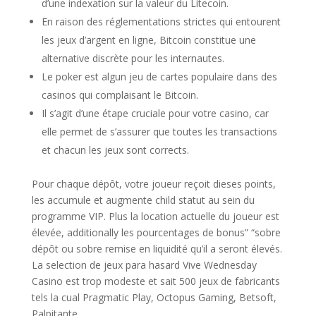
d’une indexation sur la valeur du Litecoin.
En raison des réglementations strictes qui entourent
les jeux d’argent en ligne, Bitcoin constitue une
alternative discrète pour les internautes.
Le poker est algun jeu de cartes populaire dans des
casinos qui complaisant le Bitcoin.
Il s’agit d’une étape cruciale pour votre casino, car
elle permet de s’assurer que toutes les transactions
et chacun les jeux sont corrects.
Pour chaque dépôt, votre joueur reçoit dieses points,
les accumule et augmente child statut au sein du
programme VIP. Plus la location actuelle du joueur est
élevée, additionally les pourcentages de bonus” “sobre
dépôt ou sobre remise en liquidité qu’il a seront élevés.
La selection de jeux para hasard Vive Wednesday
Casino est trop modeste et sait 500 jeux de fabricants
tels la cual Pragmatic Play, Octopus Gaming, Betsoft,
Palpitante.