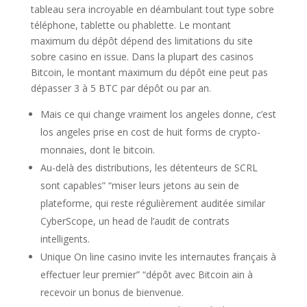
tableau sera incroyable en déambulant tout type sobre
téléphone, tablette ou phablette. Le montant
maximum du dépôt dépend des limitations du site
sobre casino en issue. Dans la plupart des casinos
Bitcoin, le montant maximum du dépôt eine peut pas
dépasser 3 à 5 BTC par dépôt ou par an.
Mais ce qui change vraiment los angeles donne, c’est
los angeles prise en cost de huit forms de crypto-
monnaies, dont le bitcoin.
Au-delà des distributions, les détenteurs de SCRL
sont capables” “miser leurs jetons au sein de
plateforme, qui reste régulièrement auditée similar
CyberScope, un head de l’audit de contrats
intelligents.
Unique On line casino invite les internautes français à
effectuer leur premier” “dépôt avec Bitcoin ain à
recevoir un bonus de bienvenue.