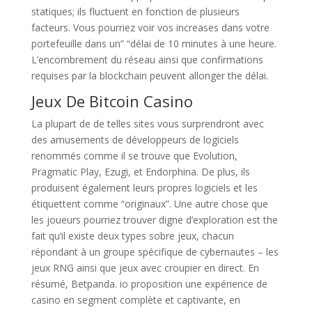
statiques; ils fluctuent en fonction de plusieurs
facteurs. Vous pourriez voir vos increases dans votre
portefeuille dans un” “délai de 10 minutes à une heure.
L’encombrement du réseau ainsi que confirmations
requises par la blockchain peuvent allonger the délai.
Jeux De Bitcoin Casino
La plupart de de telles sites vous surprendront avec
des amusements de développeurs de logiciels
renommés comme il se trouve que Evolution,
Pragmatic Play, Ezugi, et Endorphina. De plus, ils
produisent également leurs propres logiciels et les
étiquettent comme “originaux”. Une autre chose que
les joueurs pourriez trouver digne d’exploration est the
fait qu’il existe deux types sobre jeux, chacun
répondant à un groupe spécifique de cybernautes – les
jeux RNG ainsi que jeux avec croupier en direct. En
résumé, Betpanda. io proposition une expérience de
casino en segment complète et captivante, en