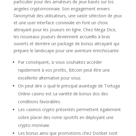
particulier pour des amateurs de jeux basés sur los
angeles cryptomonnaie. Son engagement envers
l’anonymat des utilisateurs, une vaste sélection de jeux
et une user interface conviviale en font un choix
attrayant pour les joueurs en ligne. Chez Mega Dice,
les nouveaux joueurs deviennent accueillis à bras
ouverts et derrière un package de bonus attrayant qui
prépare le landscape pour une aventure enrichissante.
Par conséquent, si vous souhaitez accéder
rapidement à vos profits, Bitcoin peut être une
excellente alternative pour vous.
On peut dire o qual le principal avantage de Tortuga
Online casino est sa variété de bonus dos des
conditions favorables.
Les casinos crypto présentés permettent également
sobre placer des rome sportifs en déployant une
crypto-monnaie.
Les bonus ainsi que promotions chez Donbet sont