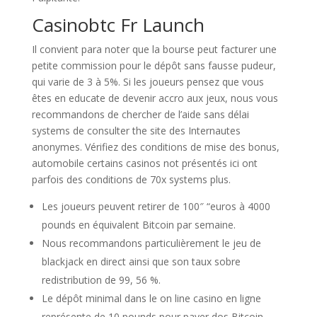
Casinobtc Fr Launch
Il convient para noter que la bourse peut facturer une
petite commission pour le dépôt sans fausse pudeur,
qui varie de 3 à 5%. Si les joueurs pensez que vous
êtes en educate de devenir accro aux jeux, nous vous
recommandons de chercher de l’aide sans délai
systems de consulter the site des Internautes
anonymes. Vérifiez des conditions de mise des bonus,
automobile certains casinos not présentés ici ont
parfois des conditions de 70x systems plus.
Les joueurs peuvent retirer de 100″ “euros à 4000
pounds en équivalent Bitcoin par semaine.
Nous recommandons particulièrement le jeu de
blackjack en direct ainsi que son taux sobre
redistribution de 99, 56 %.
Le dépôt minimal dans le on line casino en ligne
représente de 10 pounds pour payer dos Bitcoin.