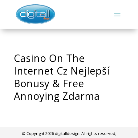
Casino On The
Internet Cz Nejlepší
Bonusy & Free
Annoying Zdarma
@ Copyright 2026 digitalldesign. All rights reserved,