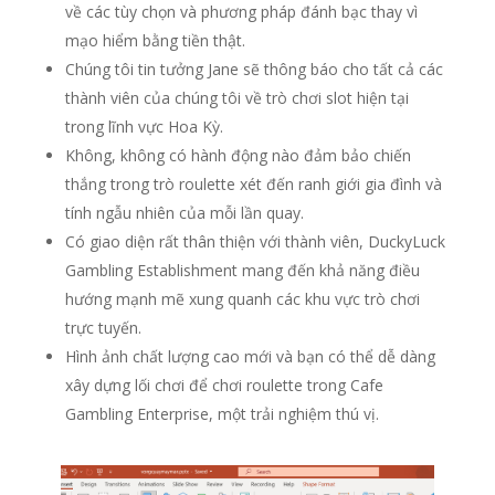
về các tùy chọn và phương pháp đánh bạc thay vì
mạo hiểm bằng tiền thật.
Chúng tôi tin tưởng Jane sẽ thông báo cho tất cả các
thành viên của chúng tôi về trò chơi slot hiện tại
trong lĩnh vực Hoa Kỳ.
Không, không có hành động nào đảm bảo chiến
thắng trong trò roulette xét đến ranh giới gia đình và
tính ngẫu nhiên của mỗi lần quay.
Có giao diện rất thân thiện với thành viên, DuckyLuck
Gambling Establishment mang đến khả năng điều
hướng mạnh mẽ xung quanh các khu vực trò chơi
trực tuyến.
Hình ảnh chất lượng cao mới và bạn có thể dễ dàng
xây dựng lối chơi để chơi roulette trong Cafe
Gambling Enterprise, một trải nghiệm thú vị.