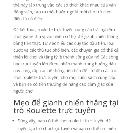
thể này tập trung vào các sở thích khác nhau của vận
động viên, tạo ra một bước ngoặt mới cho trò chơi
điện tử cổ điển.
Để kết thúc, roulette trực tuyến cung cấp trải nghiệm
chơi game thú vị với nhiều cơ hội để giành chiến thắng
bằng tiền thật. Từ việc hiểu các quy tắc đầu tiên, loại
cược và các thủ tục phổ biến, các chuyên gia có thể cải
thiện lối chơi và tăng tỷ lệ thành công của nó.Các sòng
bạc trực tuyến lớn được nhấn mạnh trong hướng dẫn
này cung cấp các hệ thống tiên tiến để sở hữu các trò
chơi roulette trực tuyến, cho mọi cuốn sách cung cấp
và bạn sẽ có tiền thưởng để nâng cao cảm giác của
người chơi.
Mẹo để giành chiến thắng tại
trò Roulette trực tuyến
Đúng vậy, bạn có thể chơi roulette trực tuyến để
luyện tập trò chơi trực tuyến và bạn có thể tìm hiểu