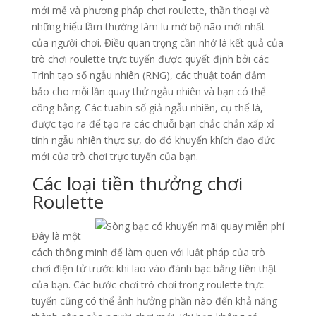
mới mẻ và phương pháp chơi roulette, thần thoại và
những hiểu lầm thường làm lu mờ bộ não mới nhất
của người chơi. Điều quan trọng cần nhớ là kết quả của
trò chơi roulette trực tuyến được quyết định bởi các
Trình tạo số ngẫu nhiên (RNG), các thuật toán đảm
bảo cho mỗi lần quay thử ngẫu nhiên và bạn có thể
công bằng. Các tuabin số giả ngẫu nhiên, cụ thể là,
được tạo ra để tạo ra các chuỗi bạn chắc chắn xấp xỉ
tính ngẫu nhiên thực sự, do đó khuyến khích đạo đức
mới của trò chơi trực tuyến của bạn.
Các loại tiền thưởng chơi
Roulette
Đây là một
cách thông minh để làm quen với luật pháp của trò
chơi điện tử trước khi lao vào đánh bạc bằng tiền thật
của bạn. Các bước chơi trò chơi trong roulette trực
tuyến cũng có thể ảnh hưởng phần nào đến khả năng