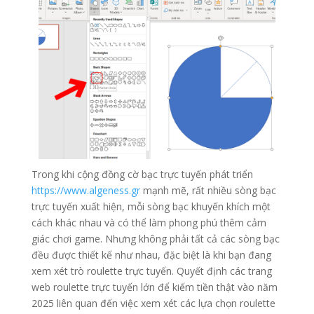
Trong khi cộng đồng cờ bạc trực tuyến phát triển
https://www.algeness.gr
mạnh mẽ, rất nhiều sòng bạc
trực tuyến xuất hiện, mỗi sòng bạc khuyến khích một
cách khác nhau và có thể làm phong phú thêm cảm
giác chơi game. Nhưng không phải tất cả các sòng bạc
đều được thiết kế như nhau, đặc biệt là khi bạn đang
xem xét trò roulette trực tuyến. Quyết định các trang
web roulette trực tuyến lớn để kiếm tiền thật vào năm
2025 liên quan đến việc xem xét các lựa chọn roulette