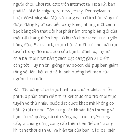
người chơi. Chơi roulette trên internet tại Hoa Kỳ, bạn
phải là tôi ở Michigan, Nj-new jersey, Pennsylvania
hoặc West Virginia.
Một số trang web đảm bảo rằng nó
được đăng ký từ các tiểu bang khác, nhưng một canh
bạc bằng tiền thật đòi hỏi phải nằm trong biên giới của
một tiểu bang thích hợp.Có lẽ trò chơi video trực tuyến
hàng đầu, Black-jack, thực chất là một trò chơi bài trực
tuyến trong đó mục tiêu của bạn là đánh bại người
chia bài mới nhất bằng cách đạt càng gần 21 điểm
càng tốt. Tuy nhiên, giống như poker, để giúp bạn giảm
tổng số tiền, kết quả sẽ bị ảnh hưởng bởi mẹo của
người chơi mới.
Bắt đầu bằng cách thực hành trò chơi roulette miễn
phí 100 phần trăm để tìm ra kết thúc cho trò chơi trực
tuyến và thử nhiều bước đặt cược khác mà không có
bất kỳ rủi ro nào. Tận dụng các khoản tiền thưởng và
bạn có thể quảng cáo do sòng bạc trực tuyến cung
cấp, vì chúng cũng cung cấp thêm tiền để chơi trong
khi tăng thời gian vui vẻ hiện tại của bạn. Các loại biến