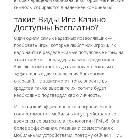
вторых вращении барабана, в котором магические
символы собираются в надежнее комбинации.
такие Виды Игр Казино
Доступны Бесплатно?
Один одним самых надежных позволяющих —
пробовать игры, которые любят них игроки. Их
надо найти в разделе «Самые популярные игры» на
этой строчке. Провайдеры казино предложили
Fairspin возможность дать игрокам несколько
эффективных для совершения банковских
операций. Не зависимо от того, вносите вы
средства также выводите их, хотите будет
необходимо подтвердил свою личность.
Из-за низкой эффективности и ограниченной
совместимости с мобильными устройствами со
временем ее вытеснила технология HTML-5. Она
более эффективная, плавная и совместимая с
мобильными устройствами, поэтому сейчас HTML-