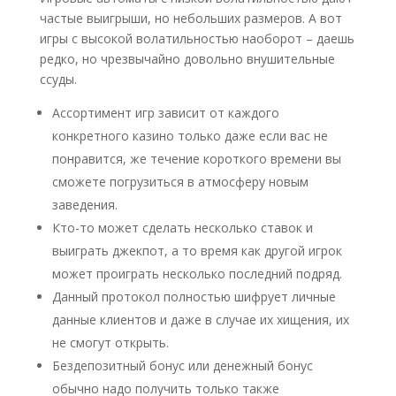
частые выигрыши, но небольших размеров. А вот
игры с высокой волатильностью наоборот – даешь
редко, но чрезвычайно довольно внушительные
ссуды.
Ассортимент игр зависит от каждого
конкретного казино только даже если вас не
понравится, же течение короткого времени вы
сможете погрузиться в атмосферу новым
заведения.
Кто-то может сделать несколько ставок и
выиграть джекпот, а то время как другой игрок
может проиграть несколько последний подряд.
Данный протокол полностью шифрует личные
данные клиентов и даже в случае их хищения, их
не смогут открыть.
Бездепозитный бонус или денежный бонус
обычно надо получить только также