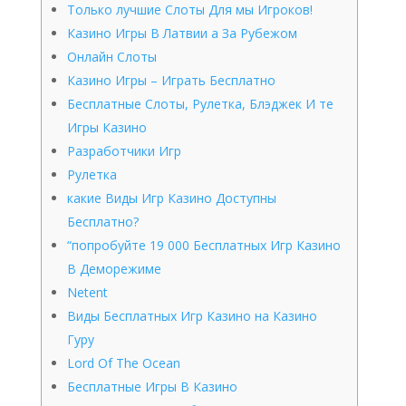
Только лучшие Слоты Для мы Игроков!
Казино Игры В Латвии а За Рубежом
Онлайн Слоты
Казино Игры – Играть Бесплатно
Бесплатные Слоты, Рулетка, Блэджек И те
Игры Казино
Разработчики Игр
Рулетка
какие Виды Игр Казино Доступны
Бесплатно?
“попробуйте 19 000 Бесплатных Игр Казино
В Деморежиме
Netent
Виды Бесплатных Игр Казино на Казино
Гуру
Lord Of The Ocean
Бесплатные Игры В Казино