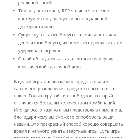
реальной своей.
Тем не достаточно, RTP является полезно
инструментом для оценки потенциальной
доходности игры.
Существуют также бонусы за лояльность или
депозитные бонусы, их помогают привлекать же
удерживать игроков.
Онлайн-блэкджек — так электронная версия
классической карточной игры.
В целом игры онлайн казино представляли и
карточные развлечения, среди которых то есть
покер. Только крутой тип свободное, который
отличается большим количеством комбинаций.
Иногда всего казино игры представляют именно а,
благодаря чему вы сможете опробовать ваши
навыки. Это прекрасный способ хорошо совершить
время и намного узнать азартные игры. Суть игры