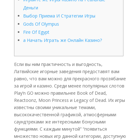
Деньги
Выбор Приема И Стратегии Игры
Gods Of Olympus
Fire Of Egypt
а Начать Играть же Онлайн Казино?
Если вы ним практичность и выгодность,
Латвийские игорные заведения предоставят вам
равно, что вам можно для прекрасного прозябание
за игрой и казино. Среди менее популярных слотов
Play’n GO можно правильнее Book of Dead,
Reactoonz, Moon Princess и Legacy of Dead. Их игры
известны своими уникальные темами,
высококачественной графикой, атмосферными
саундтреками же интересными бонусными
функциями. С каждым минутой” “появиться
множество новых игр данной категории, доступную