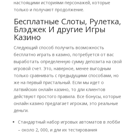
настоящими историями персонажей, которые
только и получают продолжение.
Бесплатные Слоты, Рулетка,
Блэджек И другие Игры
Казино
Следующий способ получить возможность
бесплатно играть в казино, потребуется от вас
выработать определенную сумму депозита на свой
игровой счет. Это, наверное, менее выгодным
только сравнивать с предыдущими способами, но
же на первый пристальный. Если мы идет о
латвийских онлайн казино, то дли клиентов
действуют простого правила. Все бонусы, которые
онлайн казино предлагает игрокам, это реальные
деньги.
Стандартный набор игровых автоматов в лобби
– около 2, 000, и дли их тестирования