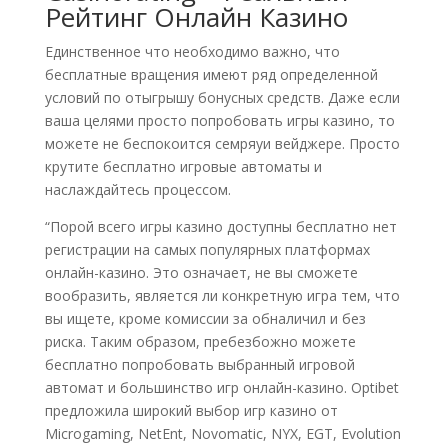
Рейтинг Онлайн Казино
Единственное что необходимо важно, что
бесплатные вращения имеют ряд определенной
условий по отыгрышу бонусных средств. Даже если
ваша целями просто попробовать игры казино, то
можете не беспокоится семряуи вейджере. Просто
крутите бесплатно игровые автоматы и
наслаждайтесь процессом.
“Порой всего игры казино доступны бесплатно нет
регистрации на самых популярных платформах
онлайн-казино. Это означает, не вы сможете
вообразить, является ли конкретную игра тем, что
вы ищете, кроме комиссии за обналичил и без
риска. Таким образом, пребезбожно можете
бесплатно попробовать выбранный игровой
автомат и большинство игр онлайн-казино. Optibet
предложила широкий выбор игр казино от
Microgaming, NetEnt, Novomatic, NYX, EGT, Evolution