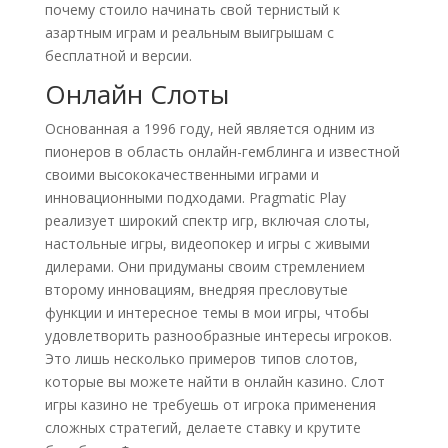
почему стоило начинать свой тернистый к
азартным играм и реальным выигрышам с
бесплатной и версии.
Онлайн Слоты
Основанная а 1996 году, ней является одним из
пионеров в область онлайн-гемблинга и известной
своими высококачественными играми и
инновационными подходами. Pragmatic Play
реализует широкий спектр игр, включая слоты,
настольные игры, видеопокер и игры с живыми
дилерами. Они придуманы своим стремлением
второму инновациям, внедряя пресловутые
функции и интересное темы в мои игры, чтобы
удовлетворить разнообразные интересы игроков.
Это лишь несколько примеров типов слотов,
которые вы можете найти в онлайн казино. Слот
игры казино не требуешь от игрока применения
сложных стратегий, делаете ставку и крутите