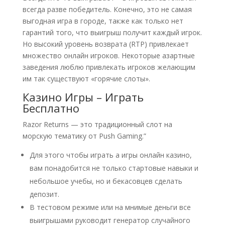
всегда разве победитель. Конечно, это не самая
выгодная игра в городе, также как только нет
гарантий того, что выигрыш получит каждый игрок.
Но высокий уровень возврата (RTP) привлекает
множество онлайн игроков. Некоторые азартные
заведения люблю привлекать игроков желающим
им так существуют «горячие слоты».
Казино Игры – Играть
Бесплатно
Razor Returns — это традиционный слот на
морскую тематику от Push Gaming.”
Для этого чтобы играть а игры онлайн казино,
вам понадобится не только стартовые навыки и
небольшое учебы, но и бекасовцев сделать
депозит.
В тестовом режиме или на мнимые деньги все
выигрышами руководит генератор случайного