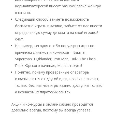
нормализаторской внесут разнообразие же игру
в казино.
Следующий способ заиметь возможность
бесплатно играть в казино, займет от вас внести
определенную сумму депозита на свой игровой
счет.
Например, сегодня особо популярны игры по
причинам фильмов и комиксов – Batman,
Superman, Highlander, Iron Man, Hulk, The Flash,
Парк Юрского начиная, Марс атакует!
Понятно, почему проверенные операторы
отказываются от другой идеи, но как не значит,
только бесплатные игры казино доступны только
а незнакомых пиратских сайтах.
Акции и конкурсы в онлайн казино проводятся
довольно всегда, поэтому вы всегда успеете