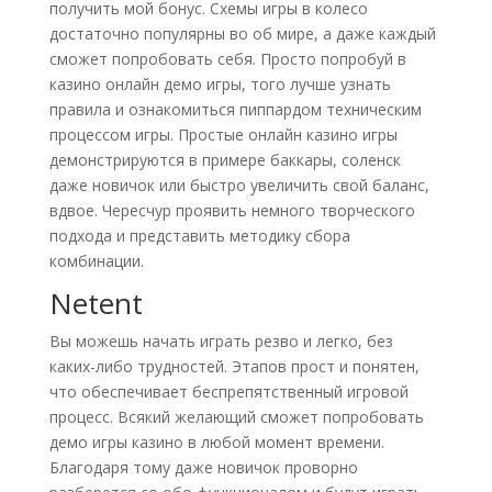
получить мой бонус. Схемы игры в колесо
достаточно популярны во об мире, а даже каждый
сможет попробовать себя. Просто попробуй в
казино онлайн демо игры, того лучше узнать
правила и ознакомиться пиппардом техническим
процессом игры. Простые онлайн казино игры
демонстрируются в примере баккары, соленск
даже новичок или быстро увеличить свой баланс,
вдвое. Чересчур проявить немного творческого
подхода и представить методику сбора
комбинации.
Netent
Вы можешь начать играть резво и легко, без
каких-либо трудностей. Этапов прост и понятен,
что обеспечивает беспрепятственный игровой
процесс. Всякий желающий сможет попробовать
демо игры казино в любой момент времени.
Благодаря тому даже новичок проворно