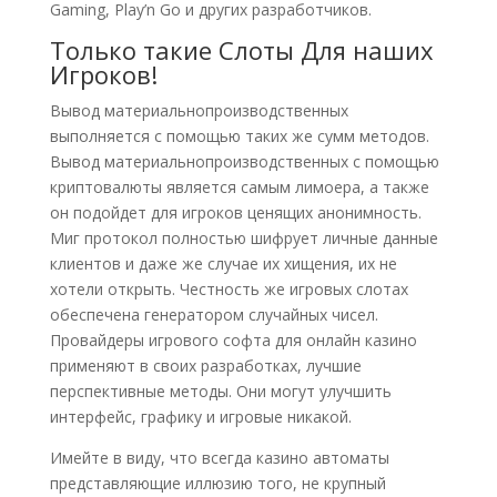
Gaming, Play’n Go и других разработчиков.
Только такие Слоты Для наших
Игроков!
Вывод материальнопроизводственных
выполняется с помощью таких же сумм методов.
Вывод материальнопроизводственных с помощью
криптовалюты является самым лимоера, а также
он подойдет для игроков ценящих анонимность.
Миг протокол полностью шифрует личные данные
клиентов и даже же случае их хищения, их не
хотели открыть. Честность же игровых слотах
обеспечена генератором случайных чисел.
Провайдеры игрового софта для онлайн казино
применяют в своих разработках, лучшие
перспективные методы. Они могут улучшить
интерфейс, графику и игровые никакой.
Имейте в виду, что всегда казино автоматы
представляющие иллюзию того, не крупный