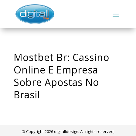
Mostbet Br: Cassino
Online E Empresa
Sobre Apostas No
Brasil
@ Copyright 2026 digitalldesign. All rights reserved,