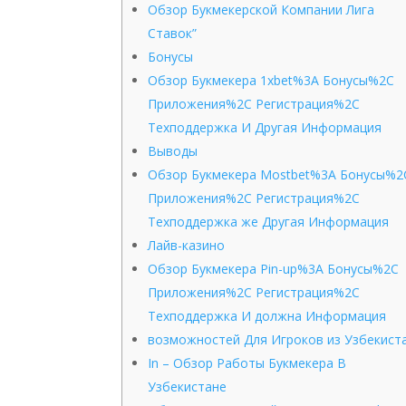
Обзор Букмекерской Компании Лига
Ставок”
Бонусы
Обзор Букмекера 1xbet%3A Бонусы%2C
Приложения%2C Регистрация%2C
Техподдержка И Другая Информация
Выводы
Обзор Букмекера Mostbet%3A Бонусы%2
Приложения%2C Регистрация%2C
Техподдержка же Другая Информация
Лайв-казино
Обзор Букмекера Pin-up%3A Бонусы%2C
Приложения%2C Регистрация%2C
Техподдержка И должна Информация
возможностей Для Игроков из Узбекист
In – Обзор Работы Букмекера В
Узбекистане