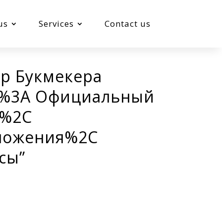
us
Services
Contact us
р Букмекера
n%3A Официальный
т%2C
ложения%2C
сы”