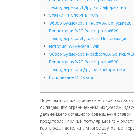
Техподдержка И Другая Информация
Ставки На Спорт В 1win
Обзор Букмекера Pin-up%3A Бонусы%2C
Приложения%2C Регистрация%2C
Техподдержка И должна Информация
История Букмекера 1win
Обзор Букмекера Mostbet%3A Бонусы%2
Приложения%2C Регистрация%2C
Техподдержка и Другая Информация
Пополнение И Вывод
Ноунсом этой же причинам эту контору воз
обладающим ограниченным бюджетом. Здесь 
дальнейшего успешного совершения ставок. 
представлен полный популярных игр – руле
карты%2C настолки а многое другое. Беттер