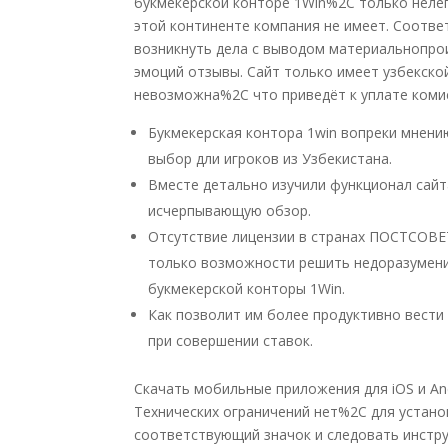
букмекерской конторе 1Win%2C только нелег
этой континенте компания не имеет. Соотв
возникнуть дела с выводом материальнопр
эмоций отзывы. Сайт только имеет узбекско
невозможна%2C что приведёт к уплате комис
Букмекерская контора 1win вопреки мнени
выбор дли игроков из Узбекистана.
Вместе детально изучили функционал сай
исчерпывающую обзор.
Отсутствие лицензии в странах ПОСТСО
только возможности решить недоразумени
букмекерской конторы 1Win.
Как позволит им более продуктивно вести
при совершении ставок.
Скачать мобильные приложения для iOS и And
Технических ограничений нет%2C для устано
соответствующий значок и следовать инстр