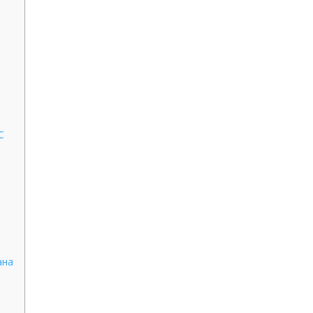
C
ана