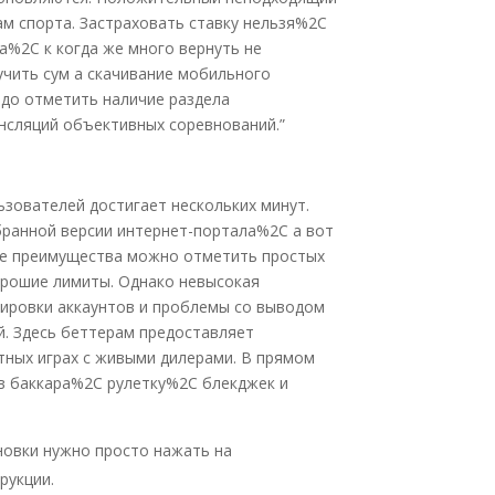
ам спорта. Застраховать ставку нельзя%2C
на%2C к когда же много вернуть не
учить сум а скачивание мобильного
адо отметить наличие раздела
нсляций объективных соревнований.”
зователей достигает нескольких минут.
бранной версии интернет-портала%2C а вот
тве преимущества можно отметить простых
орошие лимиты. Однако невысокая
ировки аккаунтов и проблемы со выводом
й. Здесь беттерам предоставляет
тных играх с живыми дилерами. В прямом
 в баккара%2C рулетку%2C блекджек и
новки нужно просто нажать на
рукции.