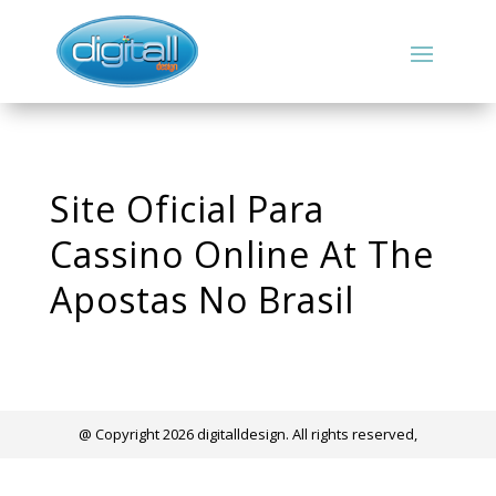
Site Oficial Para
Cassino Online At The
Apostas No Brasil
@ Copyright 2026 digitalldesign. All rights reserved,